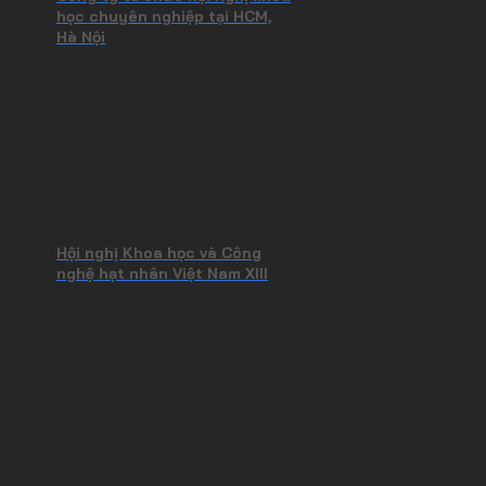
học chuyên nghiệp tại HCM,
Hà Nội
Hội nghị Khoa học và Công
nghệ hạt nhân Việt Nam XIII