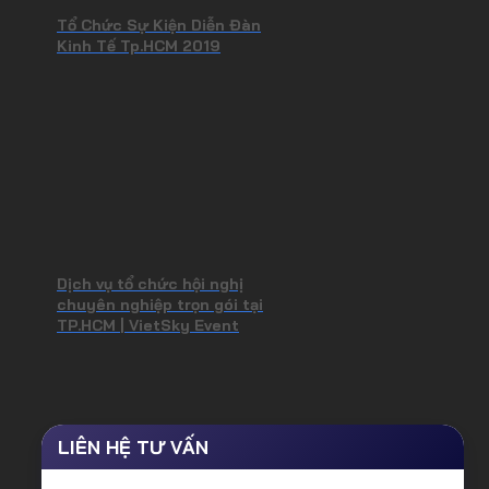
Tổ Chức Sự Kiện Diễn Đàn
Kinh Tế Tp.HCM 2019
Dịch vụ tổ chức hội nghị
chuyên nghiệp trọn gói tại
TP.HCM | VietSky Event
LIÊN HỆ TƯ VẤN