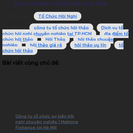
Cách Cúng Động Thổ Xây Nhà, Công Trình
Danh mục:
Tổ Chức Hội Nghị
Từ khóa:
công ty tổ chức hội thảo
Dịch vụ tổ
chức hội nghị chuyên nghiệp tại TP.HCM
địa điểm tổ
chức hội thảo
Hội Thảo
hội thảo chuyên
nghiệp
hội thảo giá rẻ
hội thảo uy tín
tổ
chức hội thảo
Bài viết cùng chủ đề:
Công ty tổ chức sự kiện hội
nghị chuyên nghiệp | Mahinra
Finhance tại Hà Nội