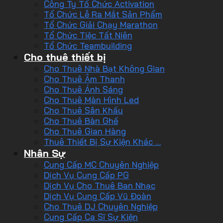
Công Ty Tổ Chức Activation
Tổ Chức Lễ Ra Mắt Sản Phẩm
Tổ Chức Giải Chạy Marathon
Tổ Chức Tiệc Tất Niên
Tổ Chức Teambuilding
Cho thuê thiết bị
Cho Thuê Nhà Bạt Không Gian
Cho Thuê Âm Thanh
Cho Thuê Ánh Sáng
Cho Thuê Màn Hình Led
Cho Thuê Sân Khấu
Cho Thuê Bàn Ghế
Cho Thuê Gian Hàng
Thuê Thiết Bị Sự Kiện Khác …
Nhân Sự
Cung Cấp MC Chuyên Nghiệp
Dịch Vụ Cung Cấp PG
Dịch Vụ Cho Thuê Ban Nhạc
Dịch Vụ Cung Cấp Vũ Đoàn
Cho Thuê DJ Chuyên Nghiệp
Cung Cấp Ca Sĩ Sự Kiện