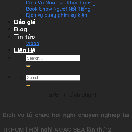
Dịch Vụ Múa Lân Khai Trương
Book Show Người Nổi Tiếng
Dịch vụ quay phim sự kiện
Báo giá
Blog
Tin tức
Video
Liên Hệ
5/5 - (1 bình chọn)
Dịch vụ tổ chức hội nghị chuyên nghiệp tại
TP.HCM | Hội nghị AOAC SEA lần thứ 2