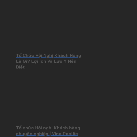
Tổ Chức Hội Nghị Khách Hàng
Là Gì? Lợi Ích Và Lưu Ý Nên
Biết
Tổ chức Hội nghị Khách hàng
chuyên nghiệp | Vina Pacific