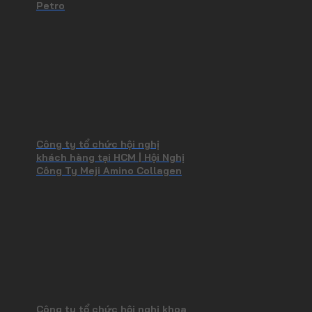
Petro
Công ty tổ chức hội nghị
khách hàng tại HCM | Hội Nghị
Công Ty Meji Amino Collagen
Công ty tổ chức hội nghị khoa