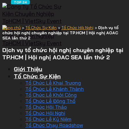
Trang chủ
»
Tổ Chức Sự Kiện
»
Tổ Chức Hội Nghị
»
Dịch vụ tổ
chức hội nghị chuyên nghiệp tại TP.HCM | Hội nghị AOAC
SEA lần thứ 2
Dịch vụ tổ chức hội nghị chuyên nghiệp tại
TP.HCM | Hội nghị AOAC SEA lần thứ 2
Giới Thiệu
Tổ Chức Sự Kiện
Tổ Chức Lễ Khai Trương
Tổ Chức Lễ Khánh Thành
Tổ Chức Lễ Khởi Công
Tổ Chức Lễ Động Thổ
Tổ Chức Hội Thảo
Tổ Chức Hội Nghị
Tổ Chức Lễ Kỷ Niệm
Tổ Chức Chạy Roadshow