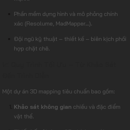
Phần mềm dựng hình và mô phỏng chính
xác (Resolume, MadMapper…).
Đội ngũ kỹ thuật – thiết kế – biên kịch phối
hợp chặt chẽ.
📈 Quy Trình Tối Ưu – Từ Khảo Sát
Đến Trình Diễn
Một dự án 3D mapping tiêu chuẩn bao gồm:
Khảo sát không gian
chiếu và đặc điểm
vật thể.