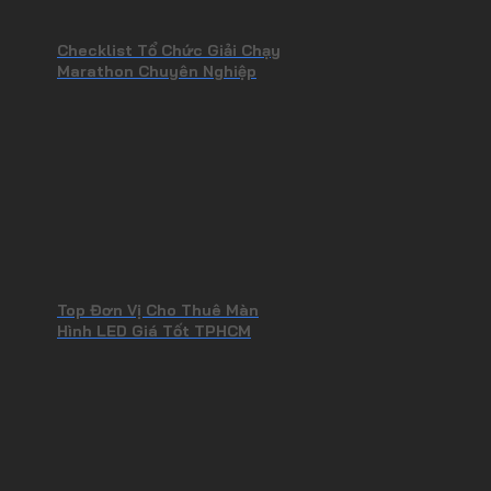
Checklist Tổ Chức Giải Chạy
Marathon Chuyên Nghiệp
Top Đơn Vị Cho Thuê Màn
Hình LED Giá Tốt TPHCM