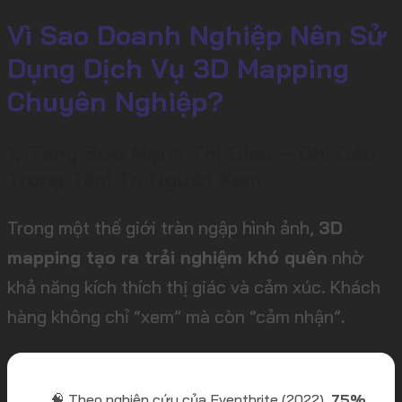
Vì Sao Doanh Nghiệp Nên Sử
Dụng Dịch Vụ 3D Mapping
Chuyên Nghiệp?
1. Tăng Sức Mạnh Thị Giác – Ghi Dấu
Trong Tâm Trí Người Xem
Trong một thế giới tràn ngập hình ảnh,
3D
mapping tạo ra trải nghiệm khó quên
nhờ
khả năng kích thích thị giác và cảm xúc. Khách
hàng không chỉ “xem” mà còn “cảm nhận”.
🧠 Theo nghiên cứu của Eventbrite (2022),
75%