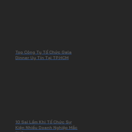
Top Công Ty Tổ Chức Gala
Dinner Uy Tín Tại TP.HCM
10 Sai Lầm Khi Tổ Chức Sự
Kiện Nhiều Doanh Nghiệp Mắc