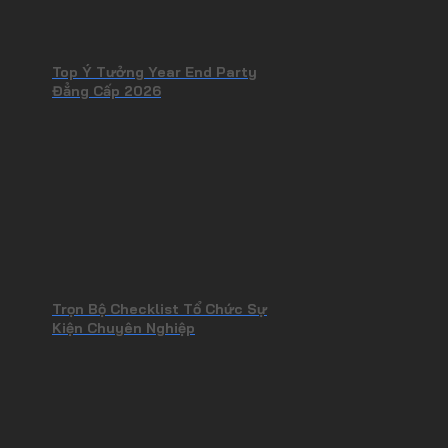
Top Ý Tưởng Year End Party
Đẳng Cấp 2026
Trọn Bộ Checklist Tổ Chức Sự
Kiện Chuyên Nghiệp