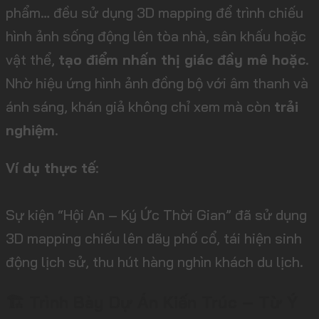
phẩm… đều sử dụng 3D mapping để trình chiếu
hình ảnh sống động lên tòa nhà, sân khấu hoặc
vật thể,
tạo điểm nhấn thị giác đầy mê hoặc
.
Nhờ hiệu ứng hình ảnh đồng bộ với âm thanh và
ánh sáng, khán giả không chỉ xem mà còn
trải
nghiệm
.
Ví dụ thực tế
:
Sự kiện “Hội An – Ký Ức Thời Gian” đã sử dụng
3D mapping chiếu lên dãy phố cổ, tái hiện sinh
động lịch sử, thu hút hàng nghìn khách du lịch.
🏗️ Trình Bày Dự Án Kiến Trúc – Từ Ý