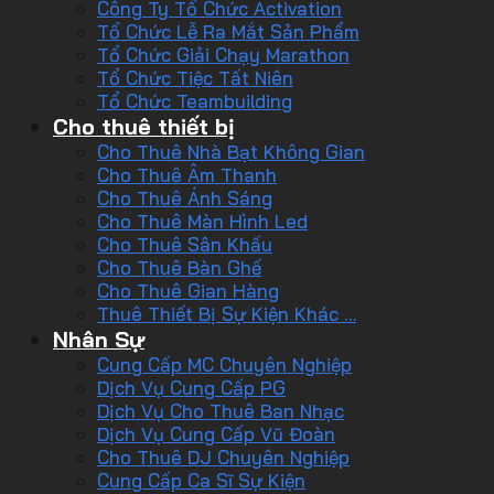
Công Ty Tổ Chức Activation
Tổ Chức Lễ Ra Mắt Sản Phẩm
Tổ Chức Giải Chạy Marathon
Tổ Chức Tiệc Tất Niên
Tổ Chức Teambuilding
Cho thuê thiết bị
Cho Thuê Nhà Bạt Không Gian
Cho Thuê Âm Thanh
Cho Thuê Ánh Sáng
Cho Thuê Màn Hình Led
Cho Thuê Sân Khấu
Cho Thuê Bàn Ghế
Cho Thuê Gian Hàng
Thuê Thiết Bị Sự Kiện Khác …
Nhân Sự
Cung Cấp MC Chuyên Nghiệp
Dịch Vụ Cung Cấp PG
Dịch Vụ Cho Thuê Ban Nhạc
Dịch Vụ Cung Cấp Vũ Đoàn
Cho Thuê DJ Chuyên Nghiệp
Cung Cấp Ca Sĩ Sự Kiện