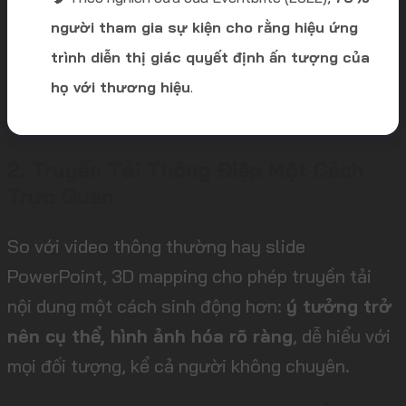
người tham gia sự kiện cho rằng hiệu ứng
trình diễn thị giác quyết định ấn tượng của
họ với thương hiệu
.
2. Truyền Tải Thông Điệp Một Cách
Trực Quan
So với video thông thường hay slide
PowerPoint, 3D mapping cho phép truyền tải
nội dung một cách sinh động hơn:
ý tưởng trở
nên cụ thể, hình ảnh hóa rõ ràng
, dễ hiểu với
mọi đối tượng, kể cả người không chuyên.