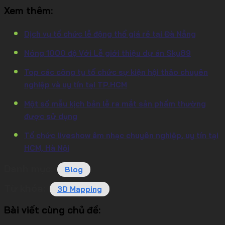
Xem thêm:
Dịch vụ tổ chức lễ động thổ giá rẻ tại Đà Nẵng
Nóng 1000 độ Với Lễ giới thiệu dự án Sky89
Top các công ty tổ chức sự kiện hội thảo chuyên
nghiệp và uy tín tại TP.HCM
Một số mẫu kịch bản lễ ra mắt sản phẩm thường
được sử dụng
Tổ chức liveshow âm nhạc chuyên nghiệp, uy tín tại
HCM, Hà Nội
Danh mục:
Blog
Từ khóa:
3D Mapping
Bài viết cùng chủ đề: