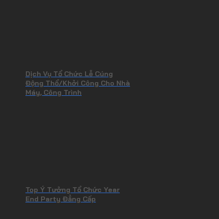
Dịch Vụ Tổ Chức Lễ Cúng
Động Thổ/Khởi Công Cho Nhà
Máy, Công Trình
Top Ý Tưởng Tổ Chức Year
End Party Đẳng Cấp