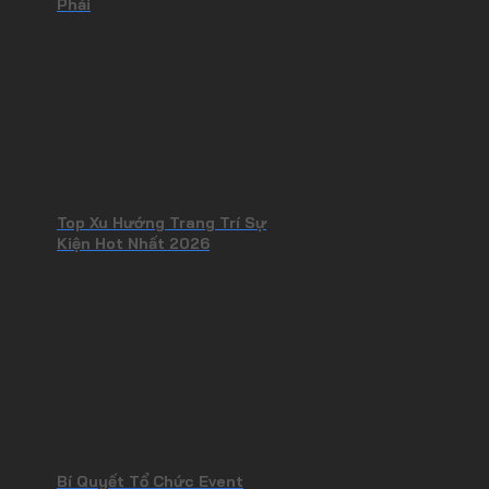
Phải
Top Xu Hướng Trang Trí Sự
Kiện Hot Nhất 2026
Bí Quyết Tổ Chức Event