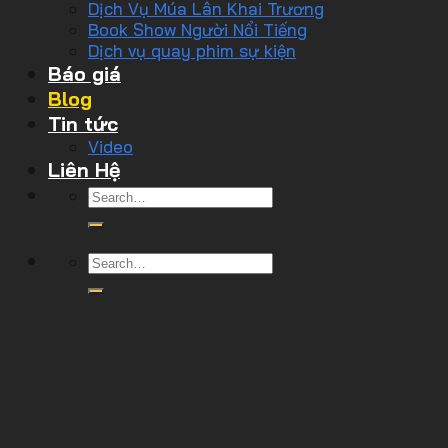
Dịch Vụ Múa Lân Khai Trương
Book Show Người Nổi Tiếng
Dịch vụ quay phim sự kiện
Báo giá
Blog
Tin tức
Video
Liên Hệ