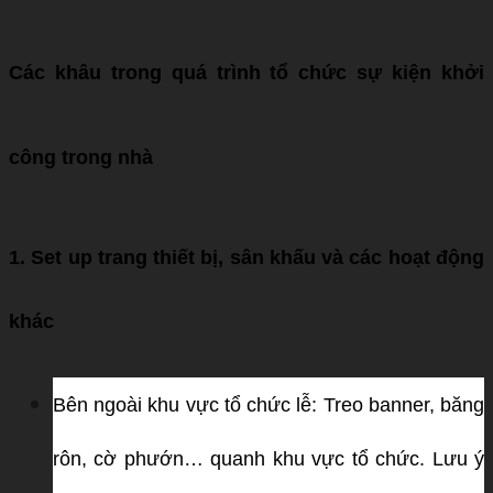
Các khâu trong quá trình tổ chức sự kiện khởi
công trong nhà
1.
Set up trang thiết bị, sân khấu và các hoạt động
khác
Bên ngoài khu vực tổ chức lễ: Treo banner, băng
rôn, cờ phướn… quanh khu vực tổ chức. Lưu ý