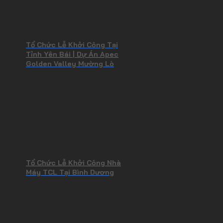
Tổ Chức Lễ Khởi Công Tại
Tỉnh Yên Bái | Dự Án Apec
Golden Valley Mường Lò
Tổ Chức Lễ Khởi Công Nhà
Máy TCL Tại Bình Dương