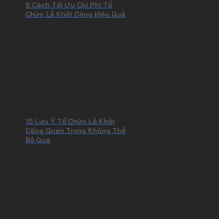
5 Cách Tối Ưu Chi Phí Tổ
Chức Lễ Khởi Công Hiệu Quả
15 Lưu Ý Tổ Chức Lễ Khởi
Công Quan Trọng Không Thể
Bỏ Qua