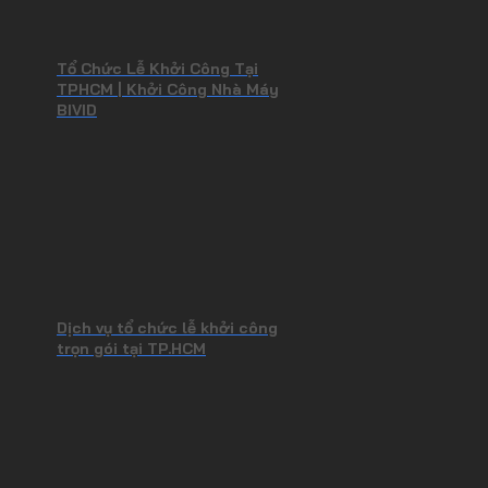
Tổ Chức Lễ Khởi Công Tại
TPHCM | Khởi Công Nhà Máy
BIVID
Dịch vụ tổ chức lễ khởi công
trọn gói tại TP.HCM