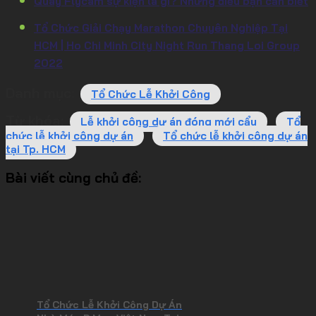
Quay Flycam sự kiện là gì? Những điều bạn cần biết
Tổ Chức Giải Chạy Marathon Chuyên Nghiệp Tại
HCM | Ho Chi Minh City Night Run Thang Loi Group
2022
Danh mục:
Tổ Chức Lễ Khởi Công
Từ khóa:
Lễ khởi công dự án đóng mới cẩu
Tổ
chức lễ khởi công dự án
Tổ chức lễ khởi công dự án
tại Tp. HCM
Bài viết cùng chủ đề:
Tổ Chức Lễ Khởi Công Dự Án