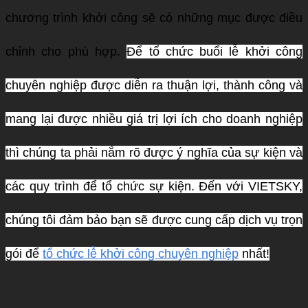
chương trình khởi công sẽ có những mục được điều
chỉnh cho phù hợp.
Để tổ chức buổi lễ khởi công
chuyên nghiệp được diễn ra thuận lợi, thành công và
mang lại được nhiều giá trị lợi ích cho doanh nghiệp
thì chúng ta phải nắm rõ được ý nghĩa của sự kiện và
các quy trình để tổ chức sự kiện. Đến với VIETSKY,
chúng tôi đảm bảo bạn sẽ được cung cấp dịch vụ trọn
gói để
tổ chức lễ khởi công chuyên nghiệp
nhất!