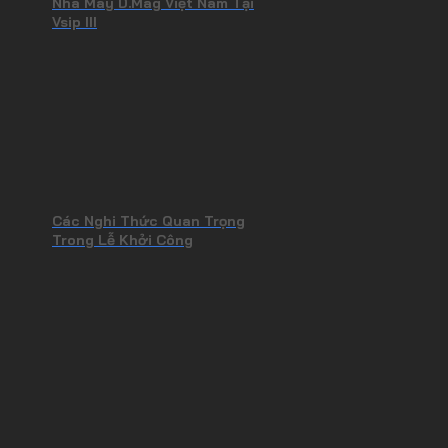
Nhà Máy D.Mag Việt Nam Tại
Vsip III
Các Nghi Thức Quan Trọng
Trong Lễ Khởi Công