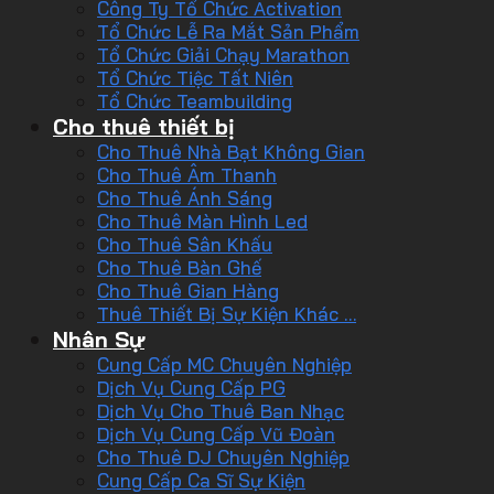
Công Ty Tổ Chức Activation
Tổ Chức Lễ Ra Mắt Sản Phẩm
Tổ Chức Giải Chạy Marathon
Tổ Chức Tiệc Tất Niên
Tổ Chức Teambuilding
Cho thuê thiết bị
Cho Thuê Nhà Bạt Không Gian
Cho Thuê Âm Thanh
Cho Thuê Ánh Sáng
Cho Thuê Màn Hình Led
Cho Thuê Sân Khấu
Cho Thuê Bàn Ghế
Cho Thuê Gian Hàng
Thuê Thiết Bị Sự Kiện Khác …
Nhân Sự
Cung Cấp MC Chuyên Nghiệp
Dịch Vụ Cung Cấp PG
Dịch Vụ Cho Thuê Ban Nhạc
Dịch Vụ Cung Cấp Vũ Đoàn
Cho Thuê DJ Chuyên Nghiệp
Cung Cấp Ca Sĩ Sự Kiện