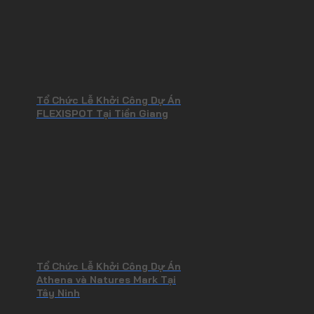
Tổ Chức Lễ Khởi Công Dự Án
FLEXISPOT Tại Tiền Giang
Tổ Chức Lễ Khởi Công Dự Án
Athena và Natures Mark Tại
Tây Ninh