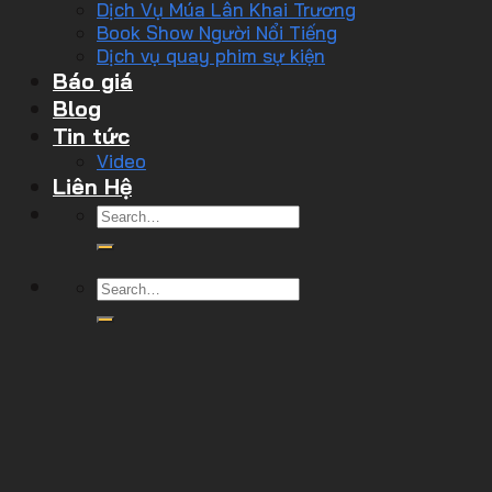
Dịch Vụ Múa Lân Khai Trương
Book Show Người Nổi Tiếng
Dịch vụ quay phim sự kiện
Báo giá
Blog
Tin tức
Video
Liên Hệ