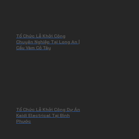
Tổ Chức Lễ Khởi Công
Chuyên Nghiệp Tại Long An |
Cầu Vàm Cỏ Tây
Tổ Chức Lễ Khởi Công Dự Án
Kaidi Electrical Tại Bình
Phước