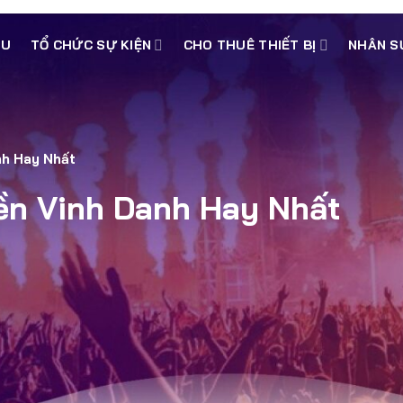
ỆU
TỔ CHỨC SỰ KIỆN
CHO THUÊ THIẾT BỊ
NHÂN S
nh Hay Nhất
ền Vinh Danh Hay Nhất