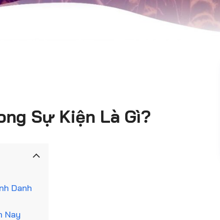
ong Sự Kiện Là Gì?
inh Danh
n Nay