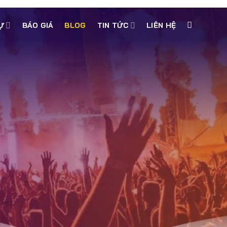
Ự
BÁO GIÁ
BLOG
TIN TỨC
LIÊN HỆ