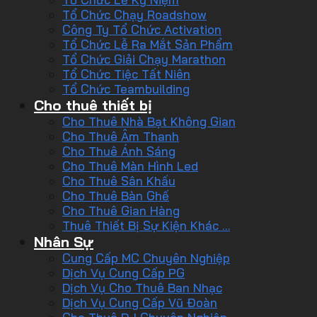
Tổ Chức Chạy Roadshow
Công Ty Tổ Chức Activation
Tổ Chức Lễ Ra Mắt Sản Phẩm
Tổ Chức Giải Chạy Marathon
Tổ Chức Tiệc Tất Niên
Tổ Chức Teambuilding
Cho thuê thiết bị
Cho Thuê Nhà Bạt Không Gian
Cho Thuê Âm Thanh
Cho Thuê Ánh Sáng
Cho Thuê Màn Hình Led
Cho Thuê Sân Khấu
Cho Thuê Bàn Ghế
Cho Thuê Gian Hàng
Thuê Thiết Bị Sự Kiện Khác …
Nhân Sự
Cung Cấp MC Chuyên Nghiệp
Dịch Vụ Cung Cấp PG
Dịch Vụ Cho Thuê Ban Nhạc
Dịch Vụ Cung Cấp Vũ Đoàn