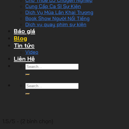
Cho Thuê DJ Chuyên Nghiệp
Cung Cấp Ca Sĩ Sự Kiện
Dịch Vụ Múa Lân Khai Trương
Book Show Người Nổi Tiếng
Dịch vụ quay phim sự kiện
Báo giá
Blog
Tin tức
Video
Liên Hệ
1.5/5 - (2 bình chọn)