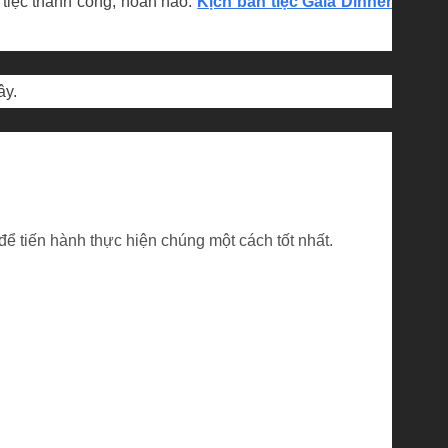
a tiệc thành công, hoàn hảo.
Kịch bản tiệc Gala Dinner
ây.
ể tiến hành thực hiện chúng một cách tốt nhất.