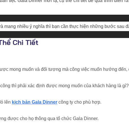
n tiệc Gala Dinner mới lạ, cụ thể chi tiết để quá trình diễn r
và mang nhiều ý nghĩa thì bạn cần thực hiện những bước sau đ
Thể Chi Tiết
nh được mong muốn và đối tượng mà công việc muốn hướng đến, đ
 công thì phải xác định được mong muốn của khách hàng là gì?
đó lên
kịch bản Gala Dinner
công ty cho phù hợp.
 ứng được cho họ thông qua tổ chức Gala Dinner.