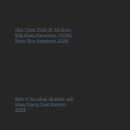
Cho Thuê Thiết Bị Tổ Chức
Giải Chạy Marathon | HCMC
Night Run Eximbank 2026
Đơn vị thi công, tổ chức giải
chạy Prenn Trail Summit
2025