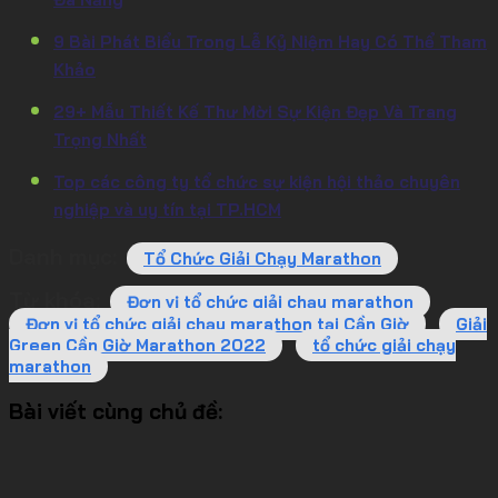
9 Bài Phát Biểu Trong Lễ Kỷ Niệm Hay Có Thể Tham
Khảo
29+ Mẫu Thiết Kế Thư Mời Sự Kiện Đẹp Và Trang
Trọng Nhất
Top các công ty tổ chức sự kiện hội thảo chuyên
nghiệp và uy tín tại TP.HCM
Danh mục:
Tổ Chức Giải Chạy Marathon
Từ khóa:
Đơn vị tổ chức giải chạy marathon
Đơn vị tổ chức giải chạy marathon tại Cần Giờ
Giải
Green Cần Giờ Marathon 2022
tổ chức giải chạy
marathon
Bài viết cùng chủ đề: