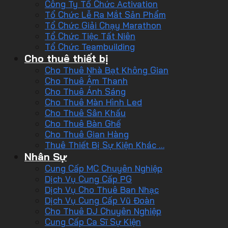
Công Ty Tổ Chức Activation
Tổ Chức Lễ Ra Mắt Sản Phẩm
Tổ Chức Giải Chạy Marathon
Tổ Chức Tiệc Tất Niên
Tổ Chức Teambuilding
Cho thuê thiết bị
Cho Thuê Nhà Bạt Không Gian
Cho Thuê Âm Thanh
Cho Thuê Ánh Sáng
Cho Thuê Màn Hình Led
Cho Thuê Sân Khấu
Cho Thuê Bàn Ghế
Cho Thuê Gian Hàng
Thuê Thiết Bị Sự Kiện Khác …
Nhân Sự
Cung Cấp MC Chuyên Nghiệp
Dịch Vụ Cung Cấp PG
Dịch Vụ Cho Thuê Ban Nhạc
Dịch Vụ Cung Cấp Vũ Đoàn
Cho Thuê DJ Chuyên Nghiệp
Cung Cấp Ca Sĩ Sự Kiện