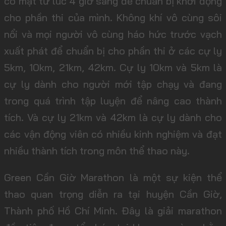
có mặt từ lúc 4 giờ sáng để chuẩn bị khởi động
cho phần thi của mình. Không khí vô cùng sôi
nổi và mọi người vô cùng háo hức trước vạch
xuất phát để chuẩn bị cho phần thi ở các cự ly
5km, 10km, 21km, 42km. Cự ly 10km và 5km là
cự ly dành cho người mới tập chạy và đang
trong quá trình tập luyện để nâng cao thành
tích. Và cự ly 21km và 42km là cự ly dành cho
các vận động viên có nhiều kinh nghiệm và đạt
nhiều thành tích trong môn thể thao này.
Green Cần Giờ Marathon là một sự kiện thể
thao quan trọng diễn ra tại huyện Cần Giờ,
Thành phố Hồ Chí Minh. Đây là giải marathon