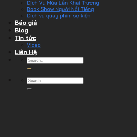
Dịch Vụ Múa Lân Khai Trương
Book Show Người Nổi Tiếng
Dịch vụ quay phim sự kiện
Báo giá
Blog
Tin tức
Video
Liên Hệ