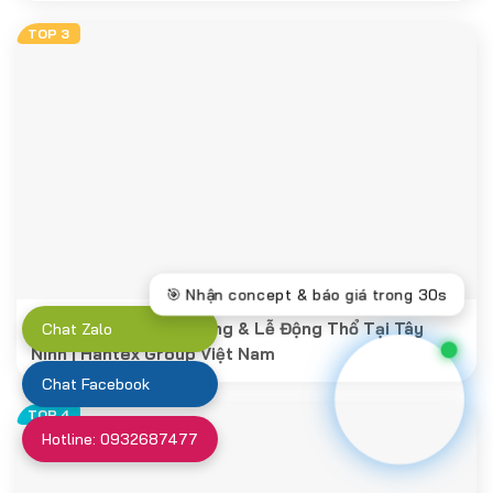
Tổ Chức Lễ Khai Trương & Lễ Động Thổ Tại Tây
Chat Zalo
Ninh | Hantex Group Việt Nam
Chat Facebook
Hotline: 0932687477