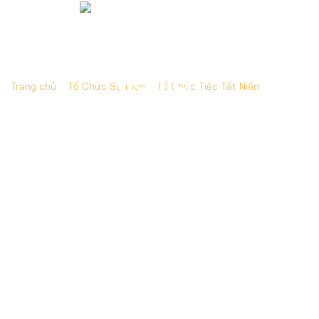
Trang chủ
»
Tổ Chức Sự Kiện
»
Tổ Chức Tiệc Tất Niên
»
Top 7
Nhà Hàng Tổ Chức Tiệc Tất Niên Sức Chứa Lớn Ở TP.HCM
Top 7 Nhà Hàng Tổ Chức Tiệc Tất Niên
Sức Chứa Lớn Ở TP.HCM