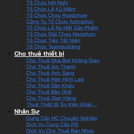
Tổ Chức Hội Nghị
Tổ Chức Lễ Kỷ Niệm
Tổ Chức Chạy Roadshow
Công Ty Tổ Chức Activation
Tổ Chức Lễ Ra Mắt Sản Phẩm
Tổ Chức Giải Chạy Marathon
Tổ Chức Tiệc Tất Niên
Tổ Chức Teambuilding
Cho thuê thiết bị
Cho Thuê Nhà Bạt Không Gian
Cho Thuê Âm Thanh
Cho Thuê Ánh Sáng
Cho Thuê Màn Hình Led
Cho Thuê Sân Khấu
Cho Thuê Bàn Ghế
Cho Thuê Gian Hàng
Thuê Thiết Bị Sự Kiện Khác …
Nhân Sự
Cung Cấp MC Chuyên Nghiệp
Dịch Vụ Cung Cấp PG
Dịch Vụ Cho Thuê Ban Nhạc