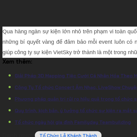
Qua hàng ngàn sự kiện lớn nhỏ trên phạm vi toàn quố
những bí quyết vàng để đảm bảo mỗi event luôn có n
giúp công ty sự kiện VietSky trở thành là một trong nh
Xem thêm:
Giải Pháp 3D Mapping Tiệc Cưới Cá Nhân Hóa Theo 
Công Ty Tổ chức Concert Âm Nhạc, LiveShow Chuyê
Phương pháp quản trị rủi ro hiệu quả trong tổ chức sư
Quy trình, kịch bản, ý tưởng tổ chức sự kiện ra mắt
Tổ chức ngày hội gia đình Familyday Teambuilding
Danh mục:
Tổ Chức Lễ Khánh Thành