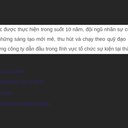
c được thực hiện trong suốt 10 năm, đội ngũ nhân sự 
hững sáng tạo mới mẻ, thu hút và chạy theo quỹ đạo 
ững công ty dẫn đầu trong lĩnh vực tổ chức sự kiện tại 
Mọi Concept
n Nghiệp Tại Tp.HCM
̣ kiện
 sản phẩm chuyên nghiệp