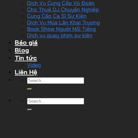
Dịch Vụ Cung Cấp Vũ Đoàn
Cho Thuê DJ Chuyên Nghiệp
Cung Cấp Ca Sĩ Sự Kiện
Dịch Vụ Múa Lân Khai Trương
Book Show Người Nổi Tiếng
Dịch vụ quay phim sự kiện
Báo giá
Blog
Tin tức
Video
Liên Hệ