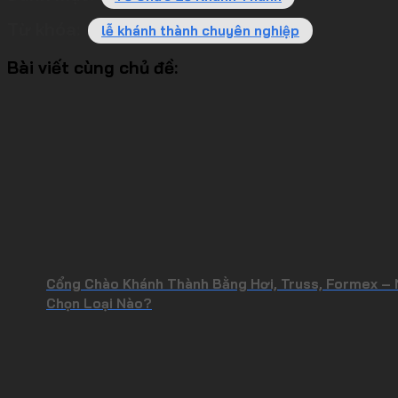
Từ khóa:
lễ khánh thành chuyên nghiệp
Bài viết cùng chủ đề:
Cổng Chào Khánh Thành Bằng Hơi, Truss, Formex –
Chọn Loại Nào?