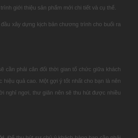
ình giới thiệu sản phẩm mới chi tiết và cụ thể.
 đầu xây dựng kịch bản chương trình cho buổi ra
sẽ cần phải cân đối thời gian tổ chức giữa khách
 hiệu quả cao. Một gợi ý tốt nhất cho bạn là nên
ời nghỉ ngơi, thư giãn nên sẽ thu hút được nhiều
ới
. Để thu hút sự chú ý khách hàng bạn cần phải