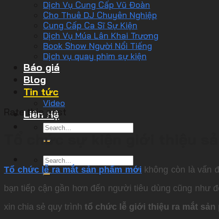
Dịch Vụ Cung Cấp Vũ Đoàn
Cho Thuê DJ Chuyên Nghiệp
Cung Cấp Ca Sĩ Sự Kiện
Dịch Vụ Múa Lân Khai Trương
Book Show Người Nổi Tiếng
Dịch vụ quay phim sự kiện
Báo giá
Blog
Tin tức
Video
Rate this post
Liên Hệ
Tổ chức sự kiện giới thiệu s
Tổ chức lễ ra mắt sản phẩm mới
không còn là vấn đ
bạn tiếp cận gần hơn đến người tiêu dùng cũng như đố
xin chia sẻ quy trình
tổ chức lễ giới thiệu ra mắt sả