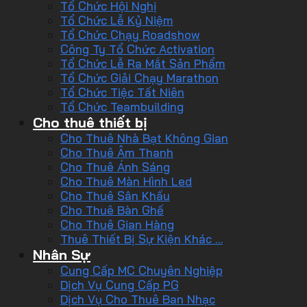
Tổ Chức Hội Nghị
Tổ Chức Lễ Kỷ Niệm
Tổ Chức Chạy Roadshow
Công Ty Tổ Chức Activation
Tổ Chức Lễ Ra Mắt Sản Phẩm
Tổ Chức Giải Chạy Marathon
Tổ Chức Tiệc Tất Niên
Tổ Chức Teambuilding
Cho thuê thiết bị
Cho Thuê Nhà Bạt Không Gian
Cho Thuê Âm Thanh
Cho Thuê Ánh Sáng
Cho Thuê Màn Hình Led
Cho Thuê Sân Khấu
Cho Thuê Bàn Ghế
Cho Thuê Gian Hàng
Thuê Thiết Bị Sự Kiện Khác …
Nhân Sự
Cung Cấp MC Chuyên Nghiệp
Dịch Vụ Cung Cấp PG
Dịch Vụ Cho Thuê Ban Nhạc