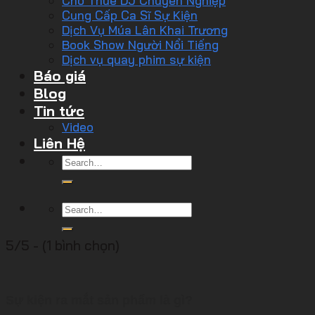
Cho Thuê DJ Chuyên Nghiệp
Cung Cấp Ca Sĩ Sự Kiện
Dịch Vụ Múa Lân Khai Trương
Book Show Người Nổi Tiếng
Dịch vụ quay phim sự kiện
Báo giá
Blog
Tin tức
Video
Liên Hệ
5/5 - (1 bình chọn)
Sự kiện ra mắt sản phẩm là gì?