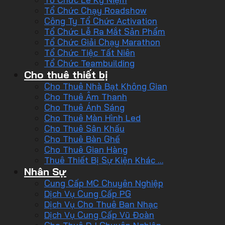
Tổ Chức Chạy Roadshow
Công Ty Tổ Chức Activation
Tổ Chức Lễ Ra Mắt Sản Phẩm
Tổ Chức Giải Chạy Marathon
Tổ Chức Tiệc Tất Niên
Tổ Chức Teambuilding
Cho thuê thiết bị
Cho Thuê Nhà Bạt Không Gian
Cho Thuê Âm Thanh
Cho Thuê Ánh Sáng
Cho Thuê Màn Hình Led
Cho Thuê Sân Khấu
Cho Thuê Bàn Ghế
Cho Thuê Gian Hàng
Thuê Thiết Bị Sự Kiện Khác …
Nhân Sự
Cung Cấp MC Chuyên Nghiệp
Dịch Vụ Cung Cấp PG
Dịch Vụ Cho Thuê Ban Nhạc
Dịch Vụ Cung Cấp Vũ Đoàn