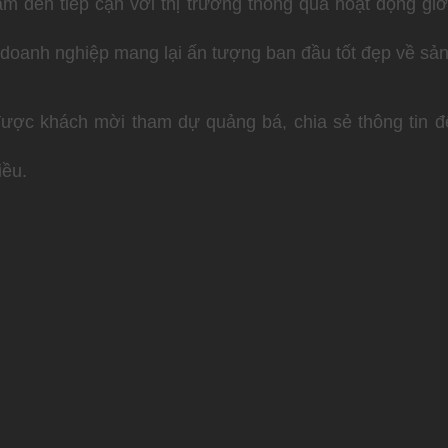
đến tiếp cận với thị trường thông qua hoạt động giới
doanh nghiệp mang lại ấn tượng ban đầu tốt đẹp về sả
được khách mời tham dự quảng bá, chia sẻ thông tin đ
iều.