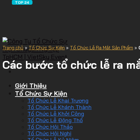
Trang chủ
»
Tổ Chức Sự Kiện
»
Tổ Chức Lễ Ra Mắt Sản Phẩm
»
Các bước tổ chức lễ ra m
Giới Thiệu
Tổ Chức Sự Kiện
Tổ Chức Lễ Khai Trương
Tổ Chức Lễ Khánh Thành
Tổ Chức Lễ Khởi Công
Tổ Chức Lễ Động Thổ
Tổ Chức Hội Thảo
Tổ Chức Hội Nghị
Tổ Chức Lễ Kỷ Niệm